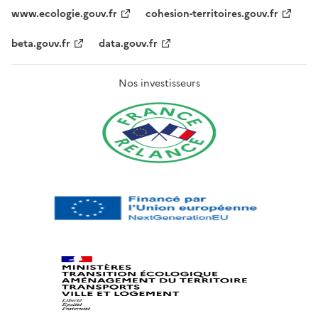
www.ecologie.gouv.fr
cohesion-territoires.gouv.fr
beta.gouv.fr
data.gouv.fr
Nos investisseurs