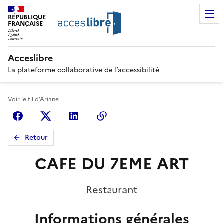
RÉPUBLIQUE
FRANÇAISE
Acceslibre
La plateforme collaborative de l’accessibilité
Voir le fil d'Ariane
Facebook
X (anciennement Twitter)
Linkedin
Copier le lien
Retour
CAFE DU 7EME ART
Restaurant
Informations générales