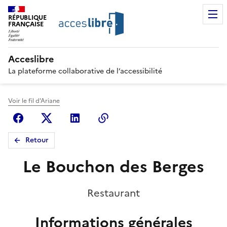
RÉPUBLIQUE
FRANÇAISE
Acceslibre
La plateforme collaborative de l’accessibilité
Voir le fil d'Ariane
Facebook
X (anciennement Twitter)
Linkedin
Copier le lien
Retour
Le Bouchon des Berges
Restaurant
Informations générales