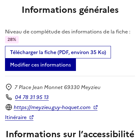
Informations générales
Niveau de complétude des informations de la fiche :
28%
Télécharger la fiche (PDF, environ 35 Ko)
Modifier ces informations
7 Place Jean Monnet 69330 Meyzieu
Adresse
04 78 31 95 13
Téléphone
Site internet
https://meyzieu.guy-hoquet.com
Itinéraire
Informations sur l’accessibilité