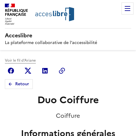
RÉPUBLIQUE
FRANÇAISE
Acceslibre
La plateforme collaborative de l’accessibilité
Voir le fil d'Ariane
Facebook
X (anciennement Twitter)
Linkedin
Copier le lien
Retour
Duo Coiffure
Coiffure
Informations générales