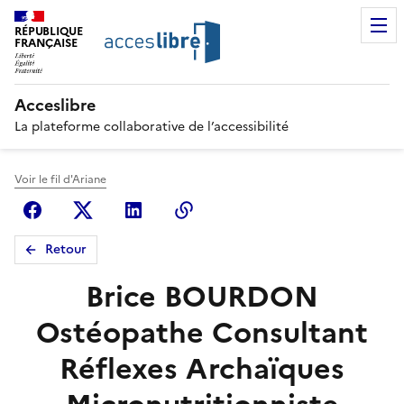
RÉPUBLIQUE
FRANÇAISE
Acceslibre
La plateforme collaborative de l’accessibilité
Voir le fil d'Ariane
Facebook
X (anciennement Twitter)
Linkedin
Copier le lien
Retour
Brice BOURDON
Ostéopathe Consultant
Réflexes Archaïques