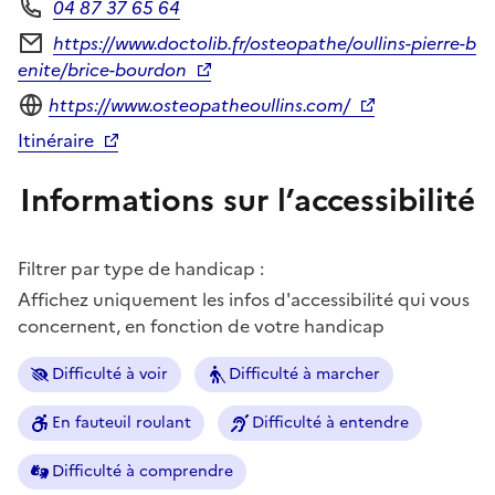
04 87 37 65 64
Téléphone
https://www.doctolib.fr/osteopathe/oullins-pierre-b
Formulaire de contact
enite/brice-bourdon
Site internet
https://www.osteopatheoullins.com/
Itinéraire
Informations sur l’accessibilité
Filtrer par type de handicap :
Affichez uniquement les infos d'accessibilité qui vous
concernent, en fonction de votre handicap
Difficulté à voir
Difficulté à marcher
En fauteuil roulant
Difficulté à entendre
Difficulté à comprendre