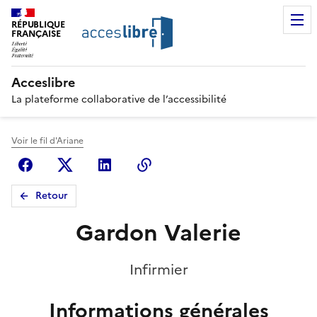
RÉPUBLIQUE
FRANÇAISE
Acceslibre
La plateforme collaborative de l’accessibilité
Voir le fil d'Ariane
Facebook
X (anciennement Twitter)
Linkedin
Copier le lien
Retour
Gardon Valerie
Infirmier
Informations générales