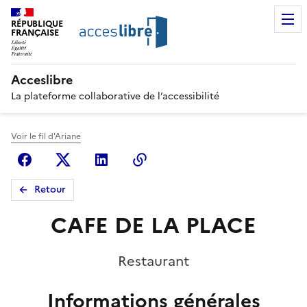
RÉPUBLIQUE
FRANÇAISE
Acceslibre
La plateforme collaborative de l’accessibilité
Voir le fil d'Ariane
Facebook
X (anciennement Twitter)
Linkedin
Copier le lien
Retour
CAFE DE LA PLACE
Restaurant
Informations générales