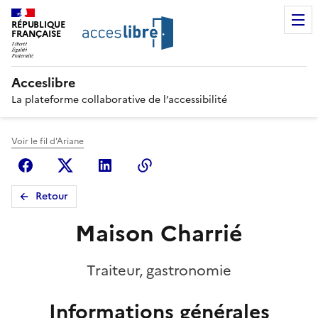
RÉPUBLIQUE
FRANÇAISE
Acceslibre
La plateforme collaborative de l’accessibilité
Voir le fil d'Ariane
Facebook
X (anciennement Twitter)
Linkedin
Copier le lien
Retour
Maison Charrié
Traiteur, gastronomie
Informations générales