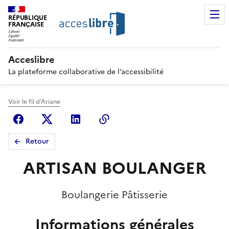
RÉPUBLIQUE
FRANÇAISE
Acceslibre
La plateforme collaborative de l’accessibilité
Voir le fil d'Ariane
Facebook
X (anciennement Twitter)
Linkedin
Copier le lien
Retour
ARTISAN BOULANGER
Boulangerie Pâtisserie
Informations générales