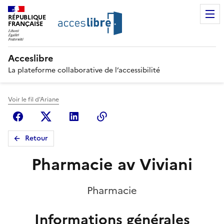
RÉPUBLIQUE
FRANÇAISE
Acceslibre
La plateforme collaborative de l’accessibilité
Voir le fil d'Ariane
Facebook
X (anciennement Twitter)
Linkedin
Copier le lien
Retour
Pharmacie av Viviani
Pharmacie
Informations générales