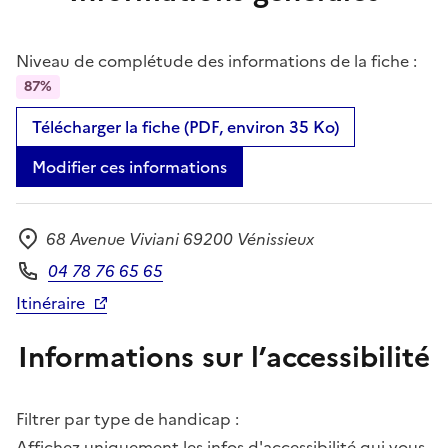
Niveau de complétude des informations de la fiche :
87%
Télécharger la fiche (PDF, environ 35 Ko)
Modifier ces informations
68 Avenue Viviani 69200 Vénissieux
Adresse
04 78 76 65 65
Téléphone
Itinéraire
Informations sur l’accessibilité
Filtrer par type de handicap :
Affichez uniquement les infos d'accessibilité qui vous