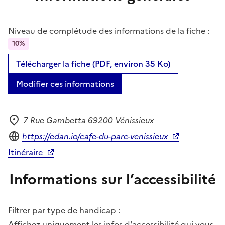
Niveau de complétude des informations de la fiche :
10%
Télécharger la fiche (PDF, environ 35 Ko)
Modifier ces informations
7 Rue Gambetta 69200 Vénissieux
Adresse
Site internet
https://edan.io/cafe-du-parc-venissieux
Itinéraire
Informations sur l’accessibilité
Filtrer par type de handicap :
Affichez uniquement les infos d'accessibilité qui vous