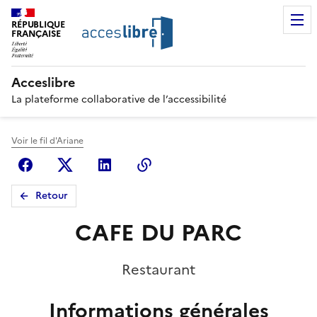
RÉPUBLIQUE
FRANÇAISE
Acceslibre
La plateforme collaborative de l’accessibilité
Voir le fil d'Ariane
Facebook
X (anciennement Twitter)
Linkedin
Copier le lien
Retour
CAFE DU PARC
Restaurant
Informations générales