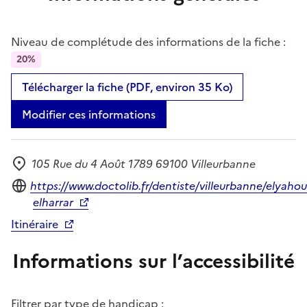
Niveau de complétude des informations de la fiche :
20%
Télécharger la fiche (PDF, environ 35 Ko)
Modifier ces informations
105 Rue du 4 Août 1789 69100 Villeurbanne
Adresse
Site internet
https://www.doctolib.fr/dentiste/villeurbanne/elyahou
elharrar
Itinéraire
Informations sur l’accessibilité
Filtrer par type de handicap :