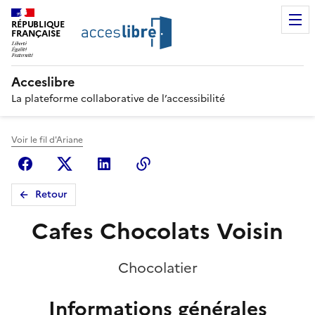
RÉPUBLIQUE
FRANÇAISE
Acceslibre
La plateforme collaborative de l’accessibilité
Voir le fil d'Ariane
Facebook
X (anciennement Twitter)
Linkedin
Copier le lien
Retour
Cafes Chocolats Voisin
Chocolatier
Informations générales