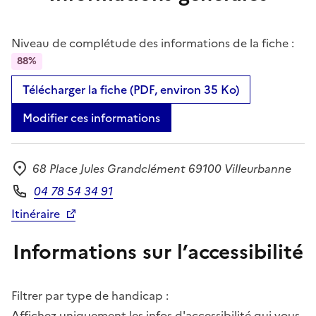
Niveau de complétude des informations de la fiche :
88%
Télécharger la fiche (PDF, environ 35 Ko)
Modifier ces informations
68 Place Jules Grandclément 69100 Villeurbanne
Adresse
04 78 54 34 91
Téléphone
Itinéraire
Informations sur l’accessibilité
Filtrer par type de handicap :
Affichez uniquement les infos d'accessibilité qui vous