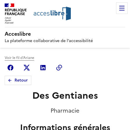
RÉPUBLIQUE
FRANÇAISE
Acceslibre
La plateforme collaborative de l’accessibilité
Voir le fil d'Ariane
Facebook
X (anciennement Twitter)
Linkedin
Copier le lien
Retour
Des Gentianes
Pharmacie
Informations générales