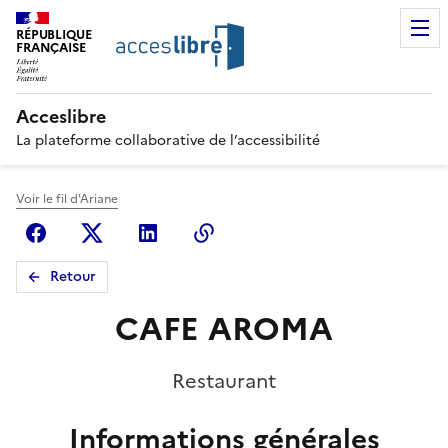
RÉPUBLIQUE
FRANÇAISE
Acceslibre
La plateforme collaborative de l’accessibilité
Voir le fil d'Ariane
Facebook
X (anciennement Twitter)
Linkedin
Copier le lien
Retour
CAFE AROMA
Restaurant
Informations générales