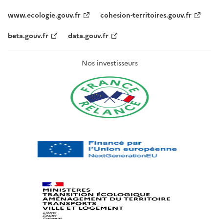
www.ecologie.gouv.fr
cohesion-territoires.gouv.fr
beta.gouv.fr
data.gouv.fr
Nos investisseurs