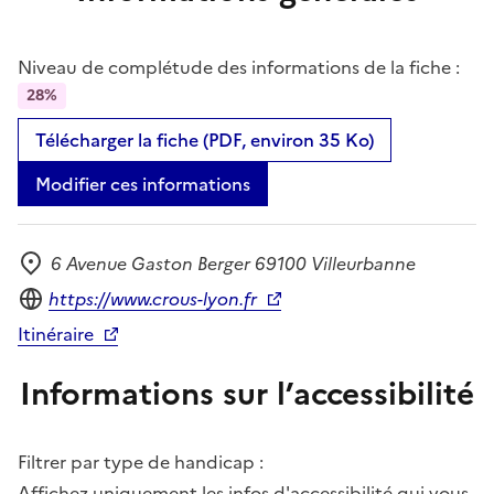
Niveau de complétude des informations de la fiche :
28%
Télécharger la fiche (PDF, environ 35 Ko)
Modifier ces informations
6 Avenue Gaston Berger 69100 Villeurbanne
Adresse
Site internet
https://www.crous-lyon.fr
Itinéraire
Informations sur l’accessibilité
Filtrer par type de handicap :
Affichez uniquement les infos d'accessibilité qui vous