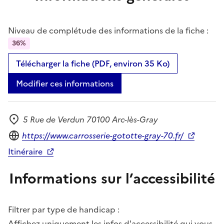
Niveau de complétude des informations de la fiche :
36%
Télécharger la fiche (PDF, environ 35 Ko)
Modifier ces informations
5 Rue de Verdun 70100 Arc-lès-Gray
Adresse
Site internet
https://www.carrosserie-gototte-gray-70.fr/
Itinéraire
Informations sur l’accessibilité
Filtrer par type de handicap :
Affichez uniquement les infos d'accessibilité qui vous