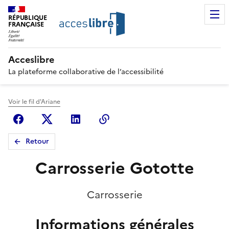
RÉPUBLIQUE
FRANÇAISE
Acceslibre
La plateforme collaborative de l’accessibilité
Voir le fil d'Ariane
Facebook
X (anciennement Twitter)
Linkedin
Copier le lien
Retour
Carrosserie Gototte
Carrosserie
Informations générales