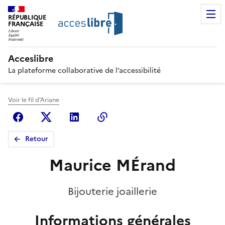
RÉPUBLIQUE
FRANÇAISE
Acceslibre
La plateforme collaborative de l’accessibilité
Voir le fil d'Ariane
Facebook
X (anciennement Twitter)
Linkedin
Copier le lien
Retour
Maurice MÉrand
Bijouterie joaillerie
Informations générales