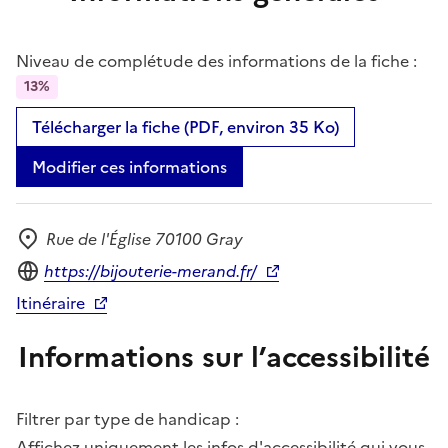
Niveau de complétude des informations de la fiche :
13%
Télécharger la fiche (PDF, environ 35 Ko)
Modifier ces informations
Rue de l'Église 70100 Gray
Adresse
Site internet
https://bijouterie-merand.fr/
Itinéraire
Informations sur l’accessibilité
Filtrer par type de handicap :
Affichez uniquement les infos d'accessibilité qui vous