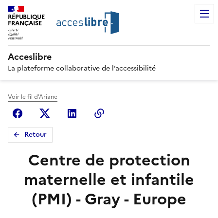
RÉPUBLIQUE
FRANÇAISE
Acceslibre
La plateforme collaborative de l’accessibilité
Voir le fil d'Ariane
Facebook
X (anciennement Twitter)
Linkedin
Copier le lien
Retour
Centre de protection
maternelle et infantile
(PMI) - Gray - Europe