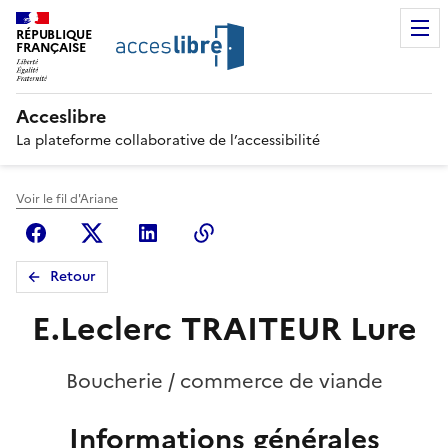
RÉPUBLIQUE
FRANÇAISE
Acceslibre
La plateforme collaborative de l’accessibilité
Voir le fil d'Ariane
Facebook
X (anciennement Twitter)
Linkedin
Copier le lien
Retour
E.Leclerc TRAITEUR Lure
Boucherie / commerce de viande
Informations générales