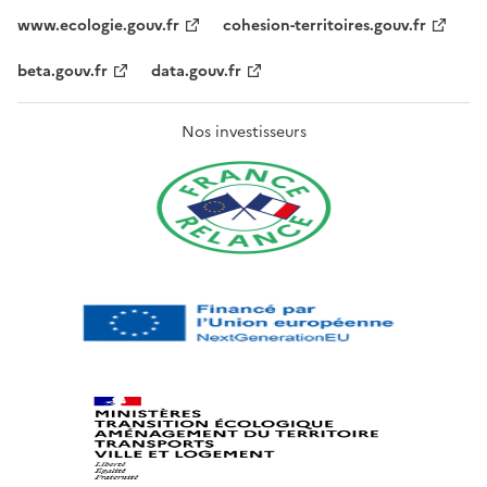
www.ecologie.gouv.fr
cohesion-territoires.gouv.fr
beta.gouv.fr
data.gouv.fr
Nos investisseurs