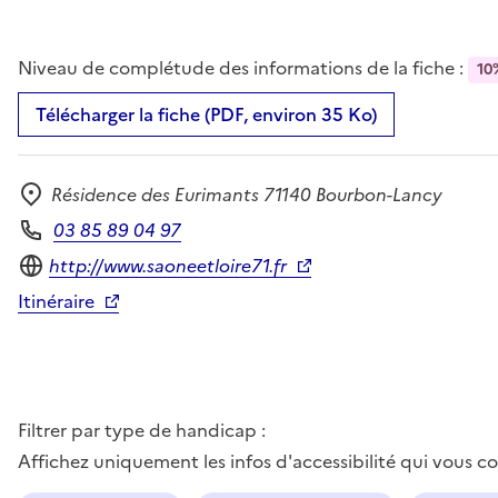
Niveau de complétude des informations de la fiche :
10
Télécharger la fiche (PDF, environ 35 Ko)
Résidence des Eurimants 71140 Bourbon-Lancy
Adresse
03 85 89 04 97
Téléphone
Site internet
http://www.saoneetloire71.fr
Itinéraire
Filtrer par type de handicap :
Affichez uniquement les infos d'accessibilité qui vous 