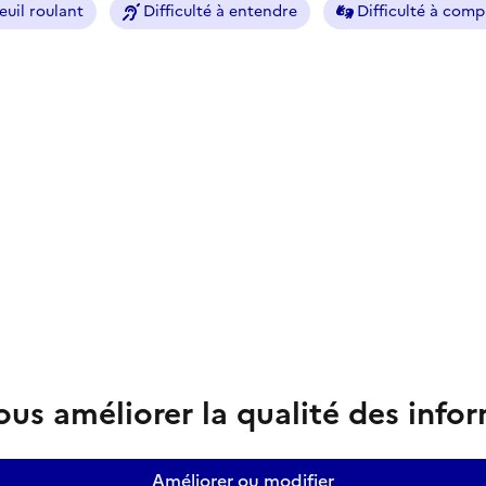
euil roulant
Difficulté à entendre
Difficulté à com
us améliorer la qualité des info
Améliorer ou modifier