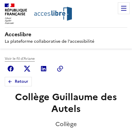
RÉPUBLIQUE
FRANÇAISE
Acceslibre
La plateforme collaborative de l’accessibilité
Voir le fil d'Ariane
Facebook
X (anciennement Twitter)
Linkedin
Copier le lien
Retour
Collège Guillaume des
Autels
Collège