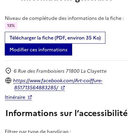
Niveau de complétude des informations de la fiche :
13%
Télécharger la fiche (PDF, environ 35 Ko)
Modifier ces informations
6 Rue des Framboisiers 71800 La Clayette
Adresse
Site internet
https://www.facebook.com/Art-coiffure-
851713564883285/
Itinéraire
Informations sur l’accessibilité
Filtrer par type de handicap :