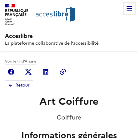
RÉPUBLIQUE
FRANÇAISE
Acceslibre
La plateforme collaborative de l’accessibilité
Voir le fil d'Ariane
Facebook
X (anciennement Twitter)
Linkedin
Copier le lien
Retour
Art Coiffure
Coiffure
Informations générales