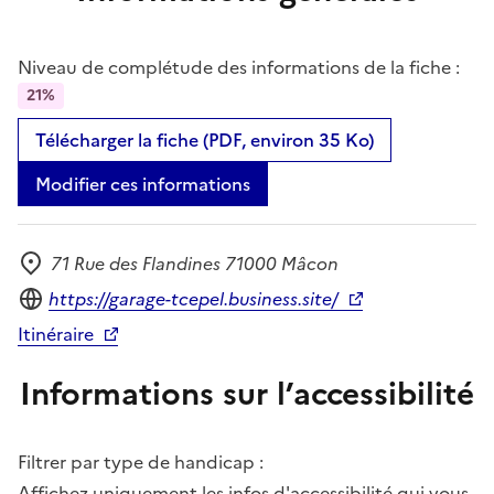
Niveau de complétude des informations de la fiche :
21%
Télécharger la fiche (PDF, environ 35 Ko)
Modifier ces informations
71 Rue des Flandines 71000 Mâcon
Adresse
Site internet
https://garage-tcepel.business.site/
Itinéraire
Informations sur l’accessibilité
Filtrer par type de handicap :
Affichez uniquement les infos d'accessibilité qui vous