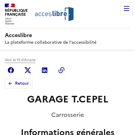
RÉPUBLIQUE
FRANÇAISE
Acceslibre
La plateforme collaborative de l’accessibilité
Voir le fil d'Ariane
Facebook
X (anciennement Twitter)
Linkedin
Copier le lien
Retour
GARAGE T.CEPEL
Carrosserie
Informations générales