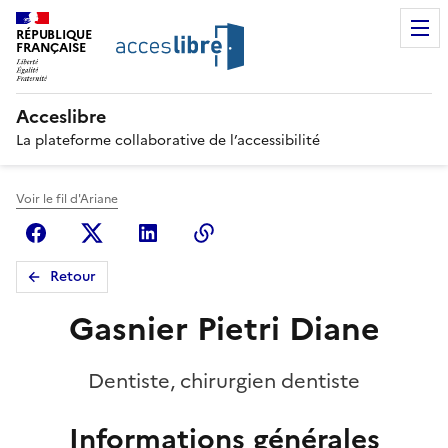
RÉPUBLIQUE
FRANÇAISE
Acceslibre
La plateforme collaborative de l’accessibilité
Voir le fil d'Ariane
Facebook
X (anciennement Twitter)
Linkedin
Copier le lien
Retour
Gasnier Pietri Diane
Dentiste, chirurgien dentiste
Informations générales