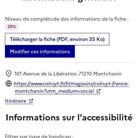
Niveau de complétude des informations de la fiche :
29%
Télécharger la fiche (PDF, environ 35 Ko)
Modifier ces informations
101 Avenue de la Libération 71210 Montchanin
Adresse
Site internet
https://www.colruyt.fr/fr/magasins/colruyt-france-
montchanin?utm_medium=social
Itinéraire
Informations sur l’accessibilité
Filtrer par type de handicap :