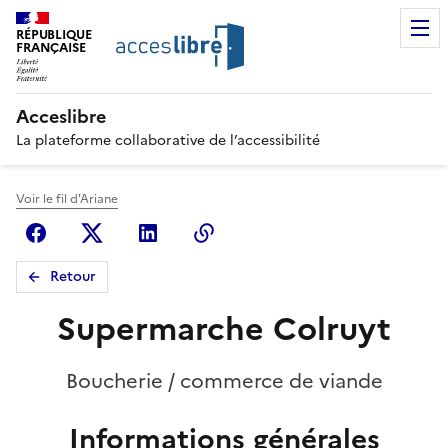
RÉPUBLIQUE
FRANÇAISE
Acceslibre
La plateforme collaborative de l’accessibilité
Voir le fil d'Ariane
Facebook
X (anciennement Twitter)
Linkedin
Copier le lien
Retour
Supermarche Colruyt
Boucherie / commerce de viande
Informations générales