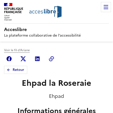
RÉPUBLIQUE
FRANÇAISE
Acceslibre
La plateforme collaborative de l’accessibilité
Voir le fil d'Ariane
Facebook
X (anciennement Twitter)
Linkedin
Copier le lien
Retour
Ehpad la Roseraie
Ehpad
Informations générales