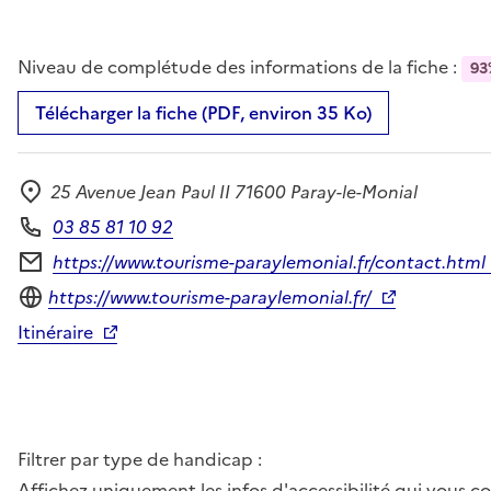
Niveau de complétude des informations de la fiche :
93
Télécharger la fiche (PDF, environ 35 Ko)
25 Avenue Jean Paul II 71600 Paray-le-Monial
Adresse
03 85 81 10 92
Téléphone
https://www.tourisme-paraylemonial.fr/contact.html
Formulaire de contact
Site internet
https://www.tourisme-paraylemonial.fr/
Itinéraire
Filtrer par type de handicap :
Affichez uniquement les infos d'accessibilité qui vous 