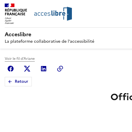
RÉPUBLIQUE
FRANÇAISE
Acceslibre
La plateforme collaborative de l’accessibilité
Voir le fil d'Ariane
Facebook
X (anciennement Twitter)
Linkedin
Copier le lien
Retour
Offi