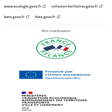
www.ecologie.gouv.fr
cohesion-territoires.gouv.fr
beta.gouv.fr
data.gouv.fr
Nos investisseurs