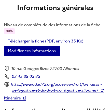
Informations générales
Niveau de complétude des informations de la fiche :
90%
Télécharger la fiche (PDF, environ 35 Ko)
Modifier ces informations
10 rue Georges Bizet 72700 Allonnes
Adresse
02 43 39 05 85
Téléphone
Site internet
http://www.cdad72.org/acces-au-droit/la-maison-
de-la-justice-et-du-droit-point-justice-allonnes/
Itinéraire