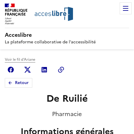
RÉPUBLIQUE
FRANÇAISE
Acceslibre
La plateforme collaborative de l’accessibilité
Voir le fil d'Ariane
Facebook
X (anciennement Twitter)
Linkedin
Copier le lien
Retour
De Ruilié
Pharmacie
Informations générales