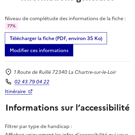
Niveau de complétude des informations de la fiche :
77%
Télécharger la fiche (PDF, environ 35 Ko)
Modifier ces informations
1 Route de Ruillé 72340 La Chartre-sur-le-Loir
Adresse
02 43 79 04 22
Téléphone
Itinéraire
Informations sur l’accessibilité
Filtrer par type de handicap :
Affichez uniquement les infos d'accessibilité qui vous