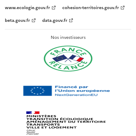
www.ecologie.gouv.fr
cohesion-territoires.gouv.fr
beta.gouv.fr
data.gouv.fr
Nos investisseurs