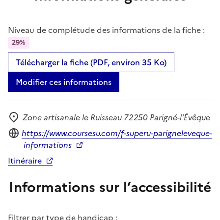
Niveau de complétude des informations de la fiche :
29%
Télécharger la fiche (PDF, environ 35 Ko)
Modifier ces informations
Zone artisanale le Ruisseau 72250 Parigné-l'Évêque
Adresse
Site internet
https://www.coursesu.com/f-superu-parigneleveque-
informations
Itinéraire
Informations sur l’accessibilité
Filtrer par type de handicap :