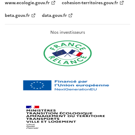
www.ecologie.gouv.fr
cohesion-territoires.gouv.fr
beta.gouv.fr
data.gouv.fr
Nos investisseurs