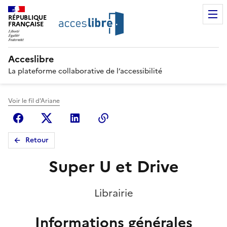
RÉPUBLIQUE
FRANÇAISE
Acceslibre
La plateforme collaborative de l’accessibilité
Voir le fil d'Ariane
Facebook
X (anciennement Twitter)
Linkedin
Copier le lien
Retour
Super U et Drive
Librairie
Informations générales