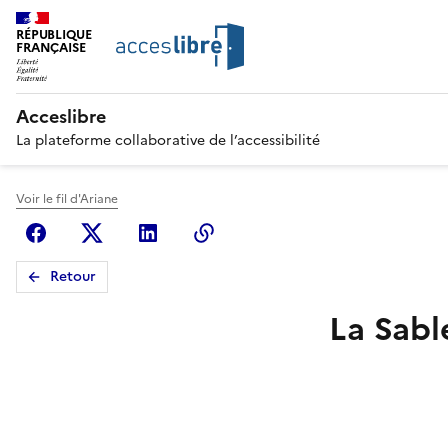
RÉPUBLIQUE
FRANÇAISE
Acceslibre
La plateforme collaborative de l’accessibilité
Voir le fil d'Ariane
Facebook
X (anciennement Twitter)
Linkedin
Copier le lien
Retour
La Sabl