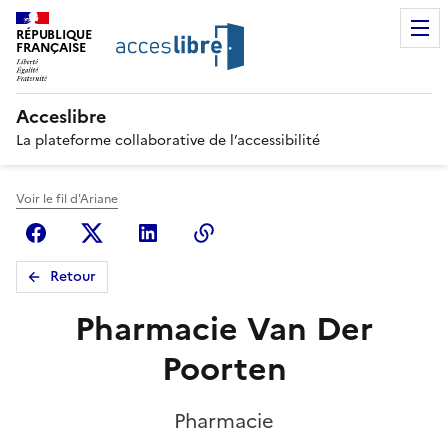
RÉPUBLIQUE
FRANÇAISE
Acceslibre
La plateforme collaborative de l’accessibilité
Voir le fil d'Ariane
Facebook
X (anciennement Twitter)
Linkedin
Copier le lien
Retour
Pharmacie Van Der
Poorten
Pharmacie