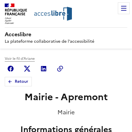
RÉPUBLIQUE
FRANÇAISE
Acceslibre
La plateforme collaborative de l’accessibilité
Voir le fil d'Ariane
Facebook
X (anciennement Twitter)
Linkedin
Copier le lien
Retour
Mairie - Apremont
Mairie
Informations générales