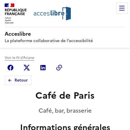
RÉPUBLIQUE
FRANÇAISE
Acceslibre
La plateforme collaborative de l’accessibilité
Voir le fil d'Ariane
Facebook
X (anciennement Twitter)
Linkedin
Copier le lien
Retour
Café de Paris
Café, bar, brasserie
Informations générales