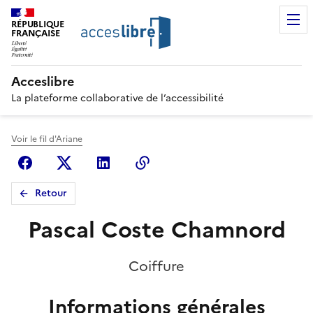
RÉPUBLIQUE
FRANÇAISE
Acceslibre
La plateforme collaborative de l’accessibilité
Voir le fil d'Ariane
Facebook
X (anciennement Twitter)
Linkedin
Copier le lien
Retour
Pascal Coste Chamnord
Coiffure
Informations générales