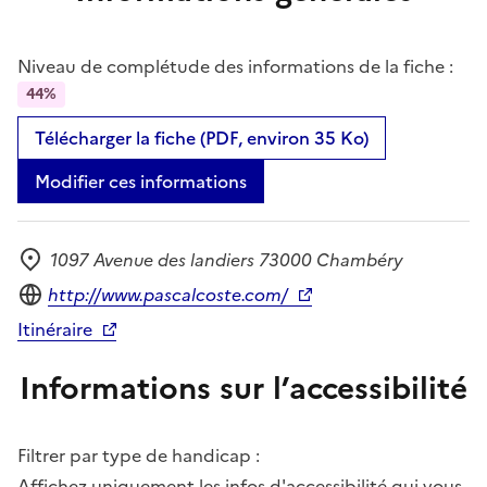
Niveau de complétude des informations de la fiche :
44%
Télécharger la fiche (PDF, environ 35 Ko)
Modifier ces informations
1097 Avenue des landiers 73000 Chambéry
Adresse
Site internet
http://www.pascalcoste.com/
Itinéraire
Informations sur l’accessibilité
Filtrer par type de handicap :
Affichez uniquement les infos d'accessibilité qui vous