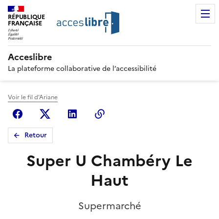
RÉPUBLIQUE
FRANÇAISE
Acceslibre
La plateforme collaborative de l’accessibilité
Voir le fil d'Ariane
Facebook
X (anciennement Twitter)
Linkedin
Copier le lien
Retour
Super U Chambéry Le
Haut
Supermarché