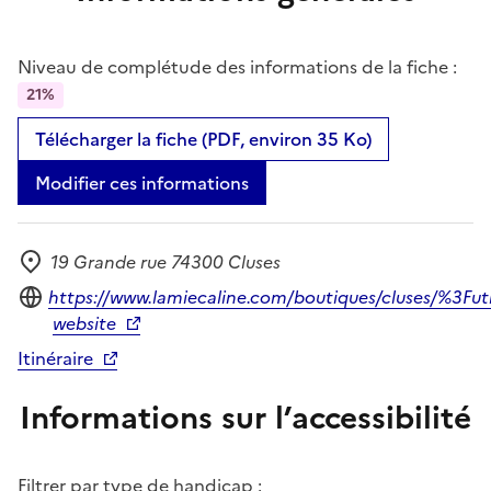
Niveau de complétude des informations de la fiche :
21%
Télécharger la fiche (PDF, environ 35 Ko)
Modifier ces informations
19 Grande rue 74300 Cluses
Adresse
Site internet
https://www.lamiecaline.com/boutiques/cluses/
website
Itinéraire
Informations sur l’accessibilité
Filtrer par type de handicap :