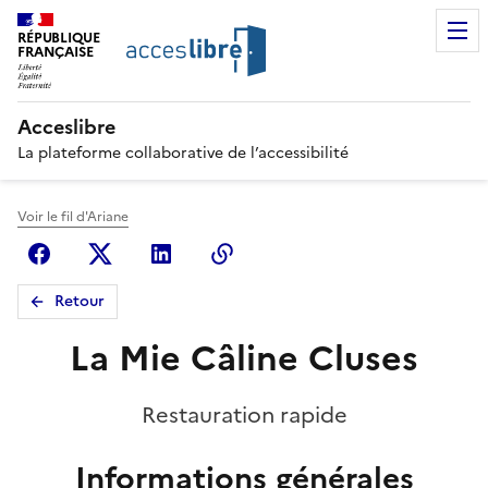
RÉPUBLIQUE
FRANÇAISE
Acceslibre
La plateforme collaborative de l’accessibilité
Voir le fil d'Ariane
Facebook
X (anciennement Twitter)
Linkedin
Copier le lien
Retour
La Mie Câline Cluses
Restauration rapide
Informations générales