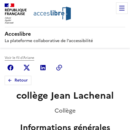
RÉPUBLIQUE
FRANÇAISE
Acceslibre
La plateforme collaborative de l’accessibilité
Voir le fil d'Ariane
Facebook
X (anciennement Twitter)
Linkedin
Copier le lien
Retour
collège Jean Lachenal
Collège
Informations générales