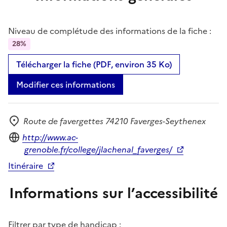
Niveau de complétude des informations de la fiche :
28%
Télécharger la fiche (PDF, environ 35 Ko)
Modifier ces informations
Route de favergettes 74210 Faverges-Seythenex
Adresse
Site internet
http://www.ac-
grenoble.fr/college/jlachenal_faverges/
Itinéraire
Informations sur l’accessibilité
Filtrer par type de handicap :