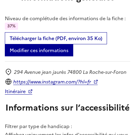
Niveau de complétude des informations de la fiche :
37%
Télécharger la fiche (PDF, environ 35 Ko)
Modifier ces informations
294 Avenue jean jaurès 74800 La Roche-sur-Foron
Adresse
Site internet
https://www.instagram.com/?hl=fr
Itinéraire
Informations sur l’accessibilité
Filtrer par type de handicap :
Affichez uniquement les infos d'accessibilité qui vous