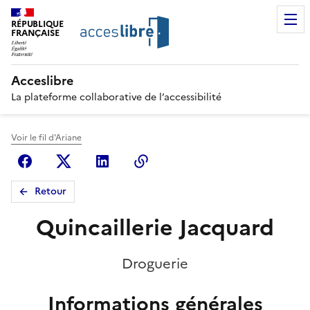
RÉPUBLIQUE
FRANÇAISE
Acceslibre
La plateforme collaborative de l’accessibilité
Voir le fil d'Ariane
Facebook
X (anciennement Twitter)
Linkedin
Copier le lien
Retour
Quincaillerie Jacquard
Droguerie
Informations générales