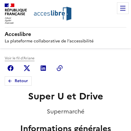
RÉPUBLIQUE
FRANÇAISE
Acceslibre
La plateforme collaborative de l’accessibilité
Voir le fil d'Ariane
Facebook
X (anciennement Twitter)
Linkedin
Copier le lien
Retour
Super U et Drive
Supermarché
Informations générales