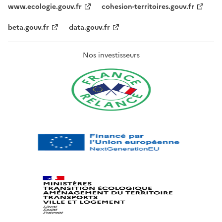
www.ecologie.gouv.fr
cohesion-territoires.gouv.fr
beta.gouv.fr
data.gouv.fr
Nos investisseurs