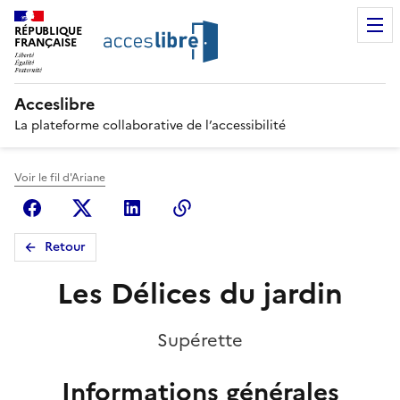
RÉPUBLIQUE
FRANÇAISE
Acceslibre
La plateforme collaborative de l’accessibilité
Voir le fil d'Ariane
Facebook
X (anciennement Twitter)
Linkedin
Copier le lien
Retour
Les Délices du jardin
Supérette
Informations générales