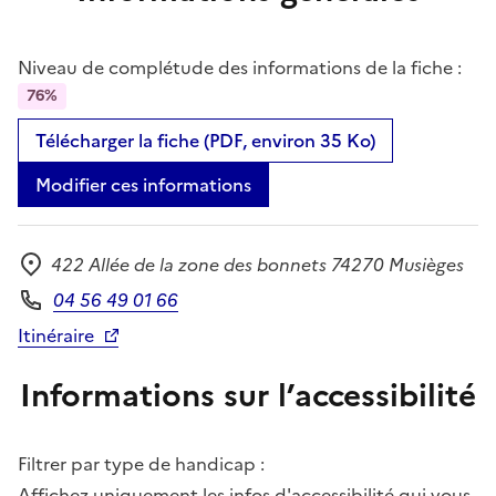
Niveau de complétude des informations de la fiche :
76%
Télécharger la fiche (PDF, environ 35 Ko)
Modifier ces informations
422 Allée de la zone des bonnets 74270 Musièges
Adresse
04 56 49 01 66
Téléphone
Itinéraire
Informations sur l’accessibilité
Filtrer par type de handicap :
Affichez uniquement les infos d'accessibilité qui vous