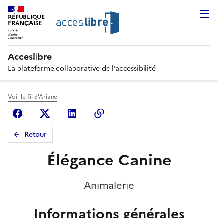
RÉPUBLIQUE
FRANÇAISE
Acceslibre
La plateforme collaborative de l’accessibilité
Voir le fil d'Ariane
Facebook
X (anciennement Twitter)
Linkedin
Copier le lien
Retour
Élégance Canine
Animalerie
Informations générales