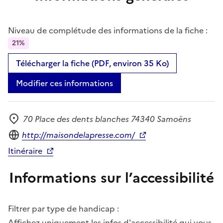
Niveau de complétude des informations de la fiche :
21%
Télécharger la fiche (PDF, environ 35 Ko)
Modifier ces informations
70 Place des dents blanches 74340 Samoëns
Adresse
Site internet
http://maisondelapresse.com/
Itinéraire
Informations sur l’accessibilité
Filtrer par type de handicap :
Affichez uniquement les infos d'accessibilité qui vous