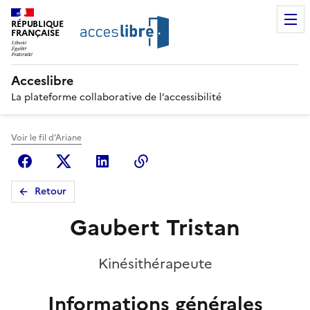
RÉPUBLIQUE
FRANÇAISE
Acceslibre
La plateforme collaborative de l’accessibilité
Voir le fil d'Ariane
Facebook
X (anciennement Twitter)
Linkedin
Copier le lien
Retour
Gaubert Tristan
Kinésithérapeute
Informations générales