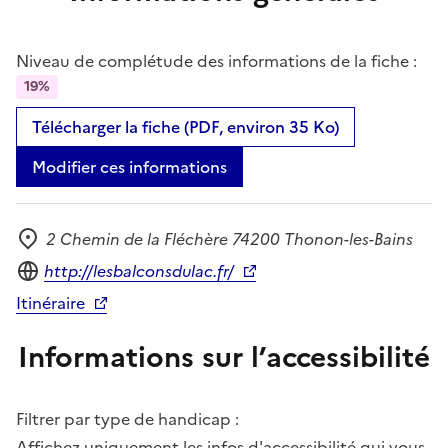
Niveau de complétude des informations de la fiche :
19%
Télécharger la fiche (PDF, environ 35 Ko)
Modifier ces informations
2 Chemin de la Fléchère 74200 Thonon-les-Bains
Adresse
Site internet
http://lesbalconsdulac.fr/
Itinéraire
Informations sur l’accessibilité
Filtrer par type de handicap :
Affichez uniquement les infos d'accessibilité qui vous