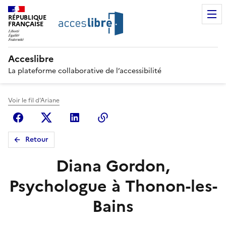
RÉPUBLIQUE
FRANÇAISE
Acceslibre
La plateforme collaborative de l’accessibilité
Voir le fil d'Ariane
Facebook
X (anciennement Twitter)
Linkedin
Copier le lien
Retour
Diana Gordon,
Psychologue à Thonon-les-
Bains