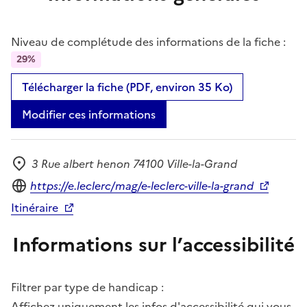
Niveau de complétude des informations de la fiche :
29%
Télécharger la fiche (PDF, environ 35 Ko)
Modifier ces informations
3 Rue albert henon 74100 Ville-la-Grand
Adresse
Site internet
https://e.leclerc/mag/e-leclerc-ville-la-grand
Itinéraire
Informations sur l’accessibilité
Filtrer par type de handicap :
Affichez uniquement les infos d'accessibilité qui vous