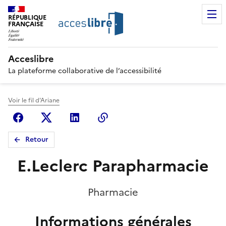
RÉPUBLIQUE
FRANÇAISE
Acceslibre
La plateforme collaborative de l’accessibilité
Voir le fil d'Ariane
Facebook
X (anciennement Twitter)
Linkedin
Copier le lien
Retour
E.Leclerc Parapharmacie
Pharmacie
Informations générales